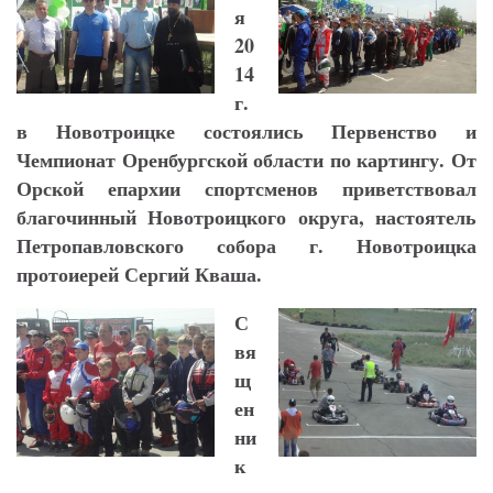
я
20
14
г.
в Новотроицке состоялись Первенство и
Чемпионат Оренбургской области по картингу.
От
Орской епархии спортсменов приветствовал
благочинный Новотроицкого округа, настоятель
Петропавловского собора г. Новотроицка
протоиерей Сергий Кваша.
С
вя
щ
ен
ни
к