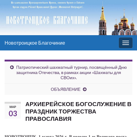
Новотроицкое Благочиние
Вкл/
выкл
нави
Патриотический шахматный турнир, посвящённый Дню
защитника Отечества, в рамках акции «Шахматы для
СВОих».
ОБЪЯВЛЕНИЕ
АРХИЕРЕЙСКОЕ БОГОСЛУЖЕНИЕ В
МАР
ПРАЗДНИК ТОРЖЕСТВА
03
ПРАВОСЛАВИЯ
НОВОТРОИЦК. 1 марта 2026 г. В неделю 1-ю Великого поста,