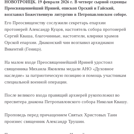
НОВОТРОИЦК. 19 февраля 2026 г. В четверг сырной седмицы
Преосвященнейший Ириней, епископ Орский и Гайский,
возглавил Божественную литургию в Петропавловском соборе.
Его Преосвященству сослужили секретарь епархии
протоиерей Александр Куцов, настоятель собора протоиерей
Сергий Кваша, благочинные, настоятели, клирики храмов
Орской епархии. Диаконский чин возглавил архидиакон
Викентий (Геницэ).
На малом входе Преосвященнейший Ириней удостоил
священника Михаила Яковлева медали АНО «Духовное
наследие» за патриотическую позицию и помощь участникам
специальной военной операции.
После великого входа правящий архиерей рукоположил во
пресвитера диакона Петропавловского собора Николая Квашу.
Проповедь перед причащением Святых Христовых Таин
произнес священник Александр Трушин.