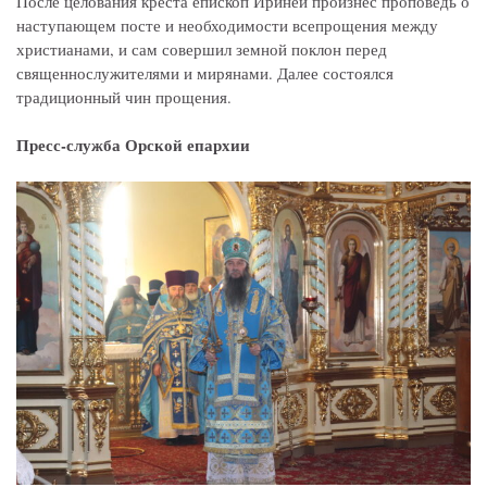
После целования креста епископ Ириней произнес проповедь о
наступающем посте и необходимости всепрощения между
христианами, и сам совершил земной поклон перед
священнослужителями и мирянами. Далее состоялся
традиционный чин прощения.
Пресс-служба Орской епархии