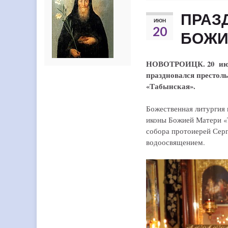
ПРАЗ
ИЮН
20
БОЖИ
НОВОТРОИЦК. 20 июня 
праздновался престол
«Табынская».
Божественная литургия 
иконы Божией Матери «
собора протоиерей Сер
водоосвящением.