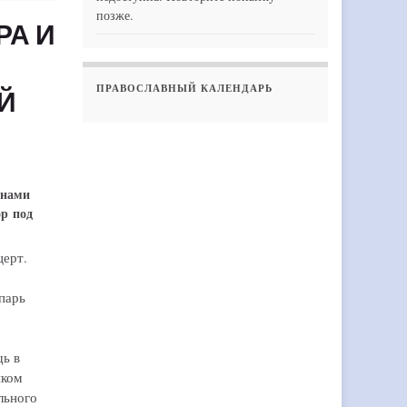
позже.
РА И
ПРАВОСЛАВНЫЙ КАЛЕНДАРЬ
Й
анами
р под
церт.
парь
щь в
иком
льного