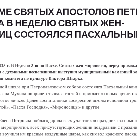
АМЕ СВЯТЫХ АПОСТОЛОВ ПЕТ
А В НЕДЕЛЮ СВЯТЫХ ЖЕН-
ИЦ СОСТОЯЛСЯ ПАСХАЛЬНЫ
 г. В Неделю 3-ю по Пасхе, Святых жен-мироносиц, перед прихож
ра с духовными песнопениями выступил муниципальный камерный хо
ля комитета по культуре Виктора Штарка.
сной школе при Петропавловском соборе состоялся Пасхальный кон
лена Мухина поприветствовала гостей и пригласила юных артистов
лотое яичко». Далее воспитанники воскресной школы исполнили тро
лой», «Пасха Господня», «Мироносицы» и другие.
Елена Петровна поблагодарила всех участников праздника за помо
в мероприятии, всех присутствующих женщин поздравили с праздн
 вручили им красные воздушные шары, как символ красного пасха