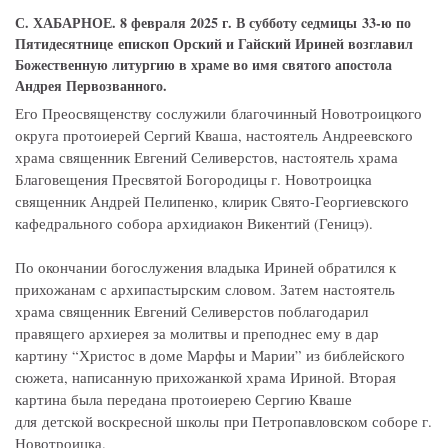
С. ХАБАРНОЕ. 8 февраля 2025 г. В субботу cедмицы 33-ю по
Пятидесятнице епископ Орский и Гайский Ириней возглавил
Божественную литургию в храме во имя святого апостола
Андрея Первозванного.
Его Преосвященству сослужили благочинный Новотроицкого
округа протоиерей Сергий Кваша, настоятель Андреевского
храма священник Евгений Селиверстов, настоятель храма
Благовещения Пресвятой Богородицы г. Новотроицка
священник Андрей Пелипенко, клирик Свято-Георгиевского
кафедрального собора архидиакон Викентий (Геницэ).
По окончании богослужения владыка Ириней обратился к
прихожанам с архипастырским словом. Затем настоятель
храма священник Евгений Селиверстов поблагодарил
правящего архиерея за молитвы и преподнес ему в дар
картину “Христос в доме Марфы и Марии” из библейского
сюжета, написанную прихожанкой храма Ириной. Вторая
картина была передана протоиерею Сергию Кваше
для детской воскресной школы при Петропавловском соборе г.
Новотроицка.