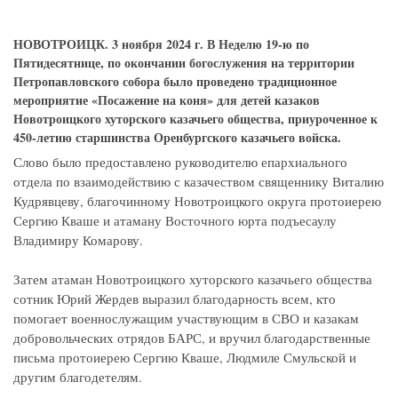
НОВОТРОИЦК. 3 ноября 2024 г. В Неделю 19-ю по
Пятидесятнице, по окончании богослужения на территории
Петропавловского собора было проведено традиционное
мероприятие «Посажение на коня» для детей казаков
Новотроицкого хуторского казачьего общества, приуроченное к
450-летию старшинства Оренбургского казачьего войска.
Слово было предоставлено руководителю епархиального
отдела по взаимодействию с казачеством священнику Виталию
Кудрявцеву, благочинному Новотроицкого округа протоиерею
Сергию Кваше и атаману Восточного юрта подъесаулу
Владимиру Комарову.
Затем атаман Новотроицкого хуторского казачьего общества
сотник Юрий Жердев выразил благодарность всем, кто
помогает военнослужащим участвующим в СВО и казакам
добровольческих отрядов БАРС, и вручил благодарственные
письма протоиерею Сергию Кваше, Людмиле Смульской и
другим благодетелям.