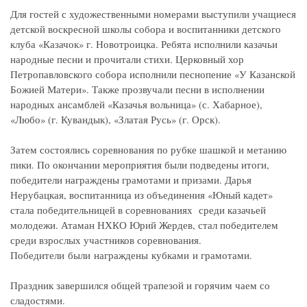
Для гостей с художественными номерами выступили учащиеся
детской воскресной школы собора и воспитанники детского
клуба «Казачок» г. Новотроицка. Ребята исполнили казачьи
народные песни и прочитали стихи. Церковный хор
Петропавловского собора исполнили песнопение «У Казанской
Божией Матери». Также прозвучали песни в исполнении
народных ансамблей «Казачья вольница» (с. Хабарное),
«Любо» (г. Кувандык), «Златая Русь» (г. Орск).
Затем состоялись соревнования по рубке шашкой и метанию
пики. По окончании мероприятия были подведены итоги,
победители награждены грамотами и призами. Дарья
Нерубацкая, воспитанница из объединения «Юный кадет»
стала победительницей в соревнованиях среди казачьей
молодежи. Атаман НХКО Юрий Жердев, стал победителем
среди взрослых участников соревнования.
Победители были награждены кубками и грамотами.
Праздник завершился общей трапезой и горячим чаем со
сладостями.