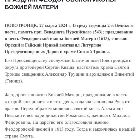
БОЖИЕЙ МАТЕРИ
НОВОТРОИЦК. 27 марта 2024 г. В среду седмицы 2-й Великого
поста, память прп. Венедикта Нурсийского (543); празднование
в честь Феодоровской иконы Божией Матери (1613), епископ
Орский и Гайский Ириней возглавил Литургию
Преждеосвященных Даров в храме Святой Троицы.
Его Преосвященству сослужили благочинный Новотроицкого
округа протоиерей Сергий Кваша, настоятель храма Святой
Троицы священник Александр Трушин и архидиакон Викентий
(Геницэ).
Феодоровская икона Божией Матери, празднование в честь
которой совершается в этот день, издавна защищала Русь от
врагов. Перед образом молились святой князь Александр
Невский и все цари династии Романовых, начиная с Михаила
Федоровича. На царство его благословили именно
Феодоровской иконой в 1613 году. Тогда и закончилась в нашей
стране Смута.