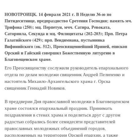
НОВОТРОИЦК. 14 февраля 2021 г. В Неделю 36-ю по
Пятидесятнице, предпразднство Сретения Господня; память мч.
Трифона (250); мц. Перпетуи, мчч. Сатира, Ревоката,
Саторнила, Секунда и мц. Филицитаты (202-203); Прп. Петра
Галатийского (429); прп. Вендимиана, пустынника
Вифинийского (ок. 512), Преосвященнейший Ириней, епископ
Орский и Гайский совершил Божественную литургию в
Благовещенском храме.
Его Преосвященству сослужили руководитель епархиального
отдела по делам молодежи священник Андрей Пелипенко и
настоятель Михаило-Архангельского храма г. Орска
священник Геннадий Новиков.
В преддверии Дня православной молодежи в Благовещенском
храме состоялся епархиальный праздник. Принимать
поздравления в стенах храма и поделиться друг с другом
радостью собрались более семидесяти представителей
православных молодежных объединений городов,
расположенных на территории Орской епархии, а также