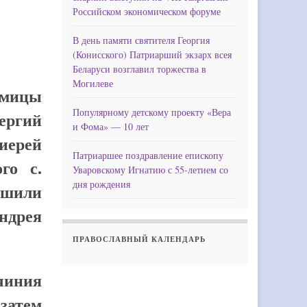
Российском экономическом форуме
В день памяти святителя Георгия
(Конисского) Патриарший экзарх всея
Беларуси возглавил торжества в
Могилеве
дмицы
Популярному детскому проекту «Вера
ергий
и Фома» — 10 лет
иерей
Патриаршее поздравление епископу
го с.
Уваровскому Игнатию с 55-летием со
дня рождения
ршили
ндрея
ПРАВОСЛАВНЫЙ КАЛЕНДАРЬ
чиния
атем