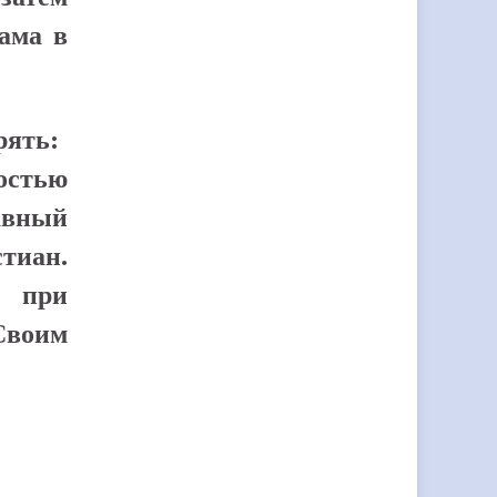
ама в
рять:
остью
лавный
тиан.
я при
 Своим