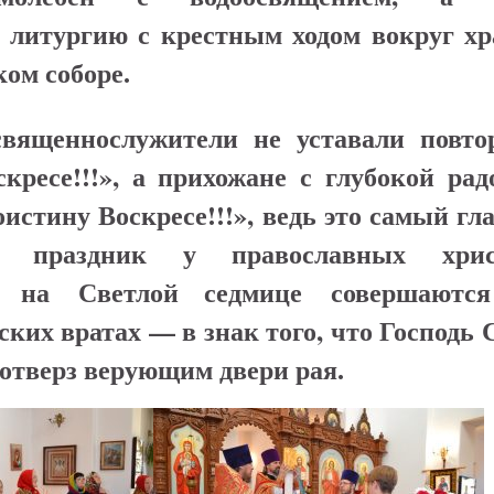
 литургию с крестным ходом вокруг хр
ом соборе.
вященнослужители не уставали повто
кресе!!!», а прихожане с глубокой рад
оистину Воскресе!!!», ведь это самый г
 праздник у православных хрис
я на Светлой седмице совершаютс
ких вратах — в знак того, что Господь
отверз верующим двери рая.