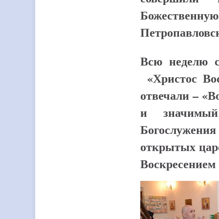
Божественную
Петропавловск
Всю неделю с
«Христос Вос
отвечали – «В
и значимый
Богослужени
открытых царс
Воскресением 