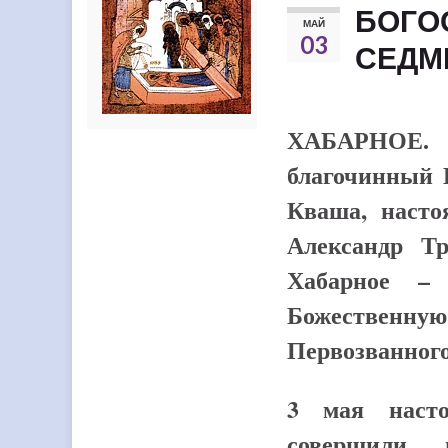
БОГО
МАЙ
03
СЕДМ
ХАБАРНОЕ. 2
благочинный 
Кваша, насто
Александр Тр
Хабарное – 
Божественную
Первозванного
3 мая насто
совершили 