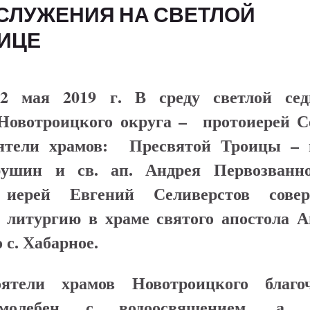
СЛУЖЕНИЯ НА СВЕТЛОЙ
ИЦЕ
 мая 2019 г. В среду светлой се
Новотроицкого округа – протоиерей С
ятели храмов: Пресвятой Троицы – 
ушин и св. ап. Андрея Первозванно
иерей Евгений Селиверстов сове
 литургию в храме святого апостола А
 с. Хабарное.
ятели храмов Новотроицкого благо
молебен с водоосвящением, а з