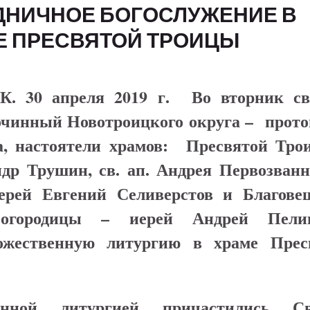
ДНИЧНОЕ БОГОСЛУЖЕНИЕ В
Е ПРЕСВЯТОЙ ТРОИЦЫ
. 30 апреля 2019 г.
Во вторник св
очинный Новотроицкого округа – прото
, настоятели храмов: Пресвятой Тро
др Трушин, св. ап. Андрея Первозванн
ерей Евгений Селиверстов и Благове
Богородицы – иерей Андрей Пели
ожественную литургию в храме Прес
енной литургией причастились С