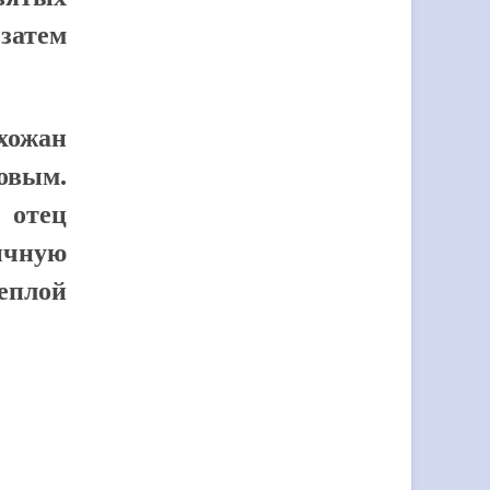
затем
хожан
овым.
 отец
ичную
еплой