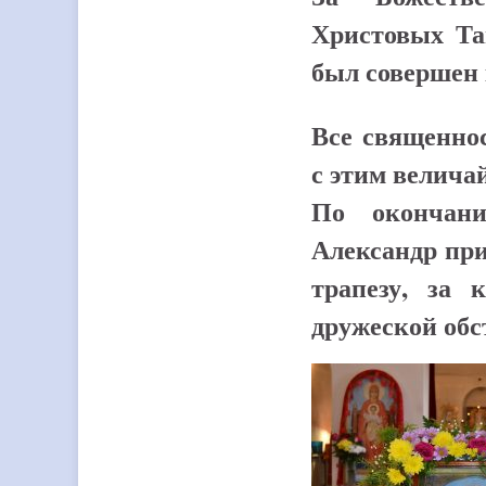
Христовых Та
был совершен 
Все священно
с этим велич
По окончани
Александр пр
трапезу, за 
дружеской обс