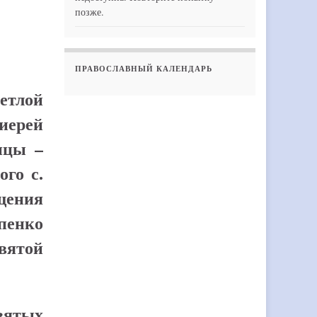
позже.
ПРАВОСЛАВНЫЙ КАЛЕНДАРЬ
етлой
иерей
ицы –
ого с.
щения
пенко
вятой
вятых