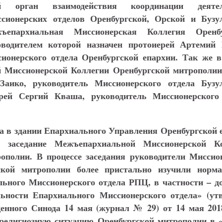
ый орган взаимодействия координации деятел
сионерских отделов Оренбургской, Орской и Бузу
епархиальная Миссионерская Коллегия Оренбу
оводителем которой назначен протоиерей Артемий
ионерского отдела Оренбургской епархии. Так же в
 Миссионерской Коллегии Оренбургской митрополи
аико, руководитель Миссионерского отдела Бузу
рей Сергий Кваша, руководитель Миссионерского
да в здании Епархиального Управления Оренбургской 
е заседание Межъепархиальной Миссионерской К
ополии. В процессе заседания руководители Миссио
ской митрополии более пристально изучили норм
ьного Миссионерского отдела РПЦ, в частности – д
ьности Епархиального Миссионерского отдела» (ут
енного Синода 14 мая (журнал № 29) от 14 мая 2018
религиозную ситуацию Оренбургской митрополии в 