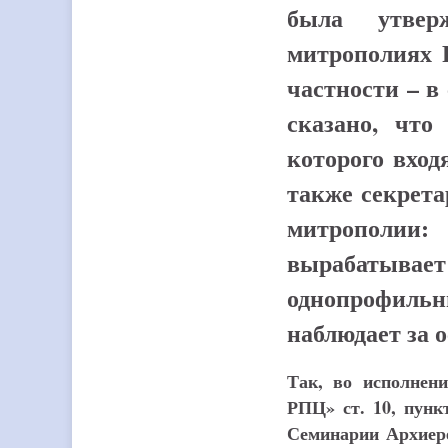
была утвер
митрополиях 
частности – в
сказано, что
которого вход
также секрета
митрополии:
вырабатыва
однопрофильн
наблюдает за 
Так, во исполнен
РПЦ» ст. 10, пунк
Семинарии Архиере