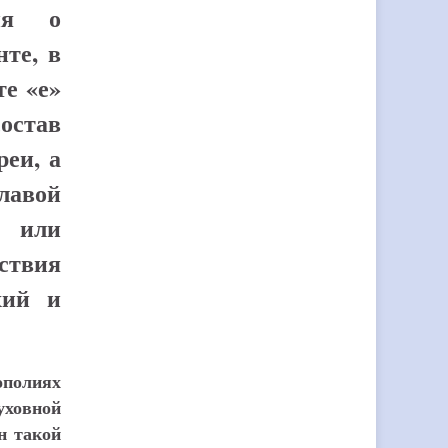
ия о
те, в
те «е»
остав
реи, а
главой
и или
твия
хий и
ополиях
уховной
н такой