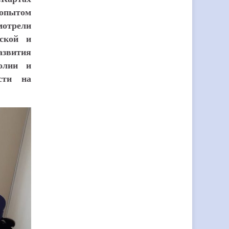
опытом
мотрели
кской и
звития
олии и
сти на