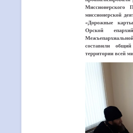
Миссионерского 
миссионерской дея
«Дорожные карты
Орской епархи
Межъепархиально
составили общий
территории всей м