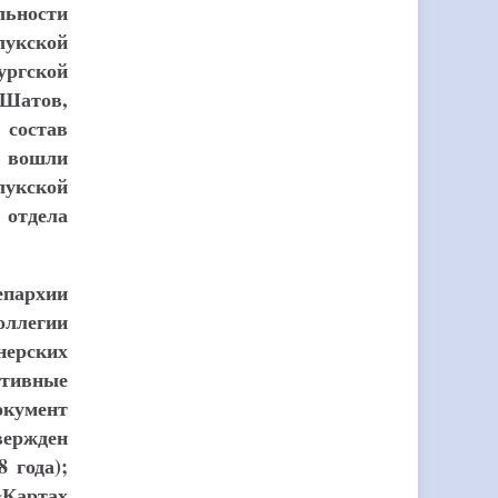
ьности
лукской
ргской
 Шатов,
 состав
и вошли
лукской
 отдела
епархии
оллегии
нерских
ативные
окумент
вержден
 года);
«Картах