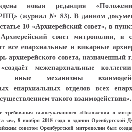
ждена новая редакция «Положен
РПЦ» (журнал № 83). В данном докумен
 статье 10 «Архиерейский совет», в пунк
 Архиерейский совет митрополии, в с
ят все епархиальные и викарные архие
рь архиерейского совета, назначенный 
 «создаёт межепархиальные коллеги
ет иные механизмы взаимодейс
ых епархиальных отделов всех епар
осуществлением такого взаимодействия».
ие требования вышеуказанного «Положения о митр
та «е», 8 ноября 2018 года в здании Оренбургской Д
йским советом Оренбургской митрополии был созда