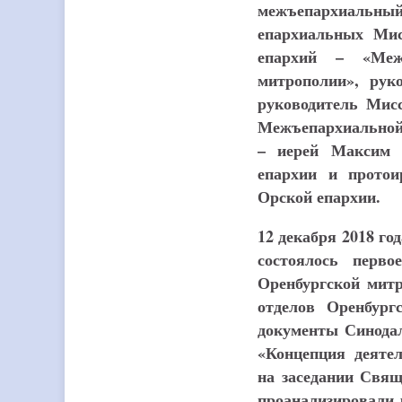
межъепархиальн
епархиальных Мис
епархий – «Межъ
митрополии», рук
руководитель Мисс
Межъепархиальной
– иерей Максим З
епархии и протои
Орской епархии.
12 декабря 2018 го
состоялось перво
Оренбургской митр
отделов Оренбург
документы Синодал
«Концепция деятел
на заседании Свящ
проанализировали 