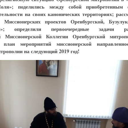
Поля»; поделились между собой приобретенным 
тельности на своих канонических территориях; расс
 Миссионерских проектов Оренбургской, Бузулу
й»; определили первоочередные задачи ра
й Миссионерской Коллегии Оренбургской митроп
 план мероприятий миссионерской направленно
итрополии на следующий 2019 год!