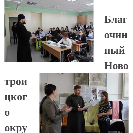
Благ
очин
ный
Ново
трои
цког
о
окру