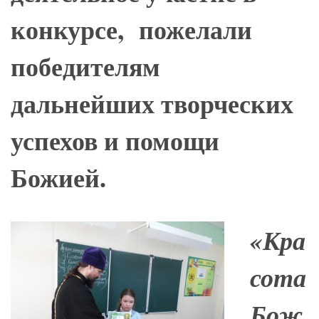
конкурсе, пожелали
победителям
дальнейших творческих
успехов и помощи
Божией.
«Кра
сота
Бож