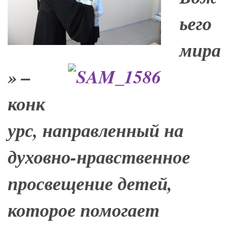
ьего
мира
» –
конк
урс, направленный на
духовно-нравственное
просвещение детей,
которое помогает