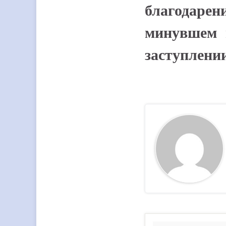
благодарен
минувшем 
заступлени