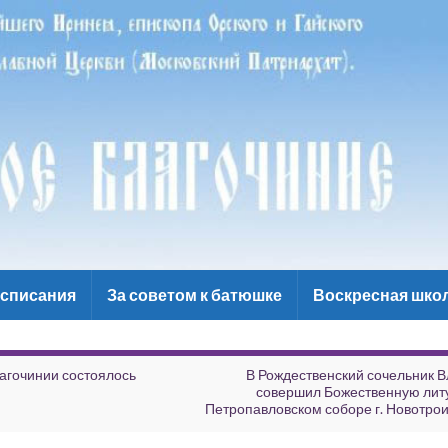
списания
За советом к батюшке
Воскресная шко
агочинии состоялось
В Рождественский сочельник 
совершил Божественную лит
Петропавловском соборе г. Новотрои