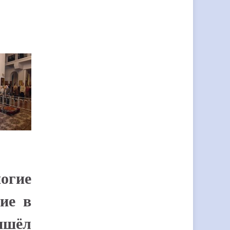
огие
ие в
ришёл