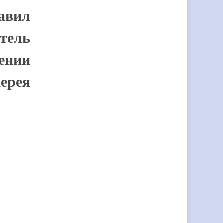
авил
ятель
ении
иерея