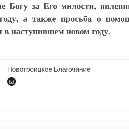
ие Богу за Его милости, явлен
году, а также просьба о помо
и в наступившем новом году.
Новотроицкое Благочиние