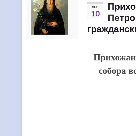
Прихо
ЯНВ
10
Петро
гражданск
Прихожан
собора в