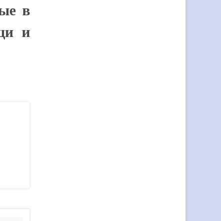
ные в
щи и