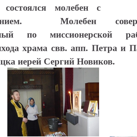
состоялся молебен с
ящением. Молебен совер
нный по миссионерской раб
хода храма свв. апп. Петра и 
ицка иерей Сергий Новиков.