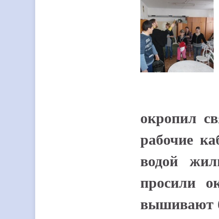
окропил св
рабочие ка
водой жил
просили о
вышивают 