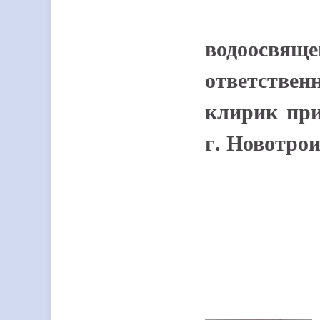
водоосв
ответстве
клирик при
г. Новотро