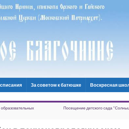
списания
За советом к батюшке
Воскресная шко
 образовательных
Посещение детского сада “Солныш