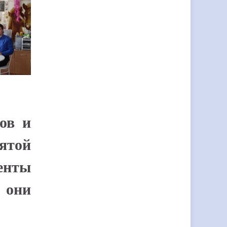
ов и
ятой
енты
 они