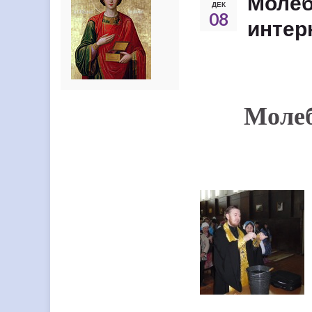
Молеб
ДЕК
08
интер
Молеб