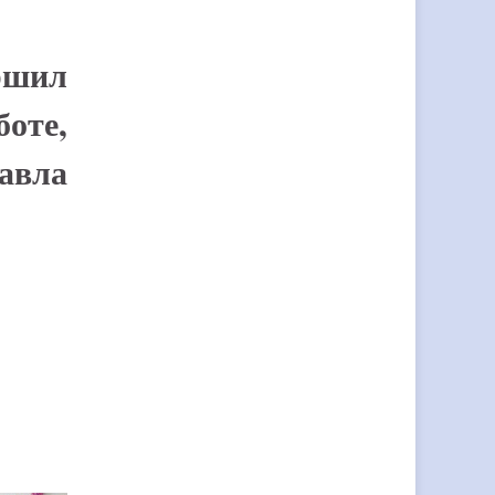
шил
оте,
Павла