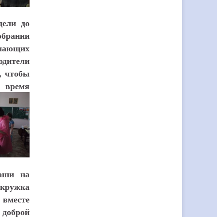
дели до
брании
елающих
одители
, чтобы
 время
ваши на
 кружка
 вместе
доброй