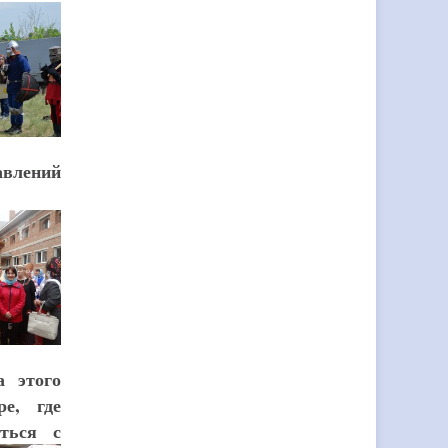
авлений
а этого
е, где
ться с