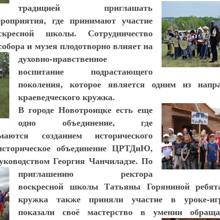
традицией приглашать
роприятия, где принимают участие
скресной школы. Сотрудничество
обора и музея плодотворно влияет на
духовно-
нравственное
воспитание подрастающего
поколения, которое является одним из напр
краеведческого кружка.
В городе Новотроицке есть еще
одно объединение, где
аются созданием исторического
историческое объединение ЦРТДиЮ,
уководством Георгия Чанчиладзе.
По
приглашению ректора
воскресной школы Татьяны Горяниной ребят
кружка также приняли участие в уроке-игр
показали своё мастерство в умении обраща