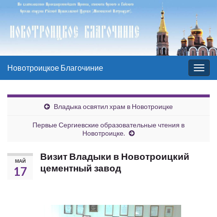
Новотроицкое Благочиние
Вкл/
выкл
нави
Владыка освятил храм в Новотроицке
Первые Сергиевские образовательные чтения в
Новотроицке.
Визит Владыки в Новотроицкий
МАЙ
цементный завод
17