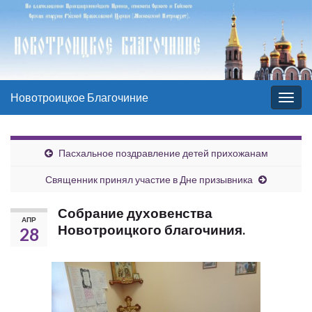
Новотроицкое Благочиние
Вкл/
выкл
нави
Пасхальное поздравление детей прихожанам
Священник принял участие в Дне призывника
Собрание духовенства
АПР
Новотроицкого благочиния.
28