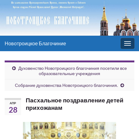
Новотроицкое Благочиние
Вкл/
выкл
нави
Духовенство Новотроицкого благочиния посетили все
образовательные учреждения
Собрание духовенства Новотроицкого благочиния.
Пасхальное поздравление детей
АПР
прихожанам
28