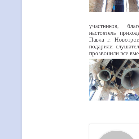
участников, бла
настоятель прихо
Павла г. Новотро
подарили слушате
прозвонили все вме