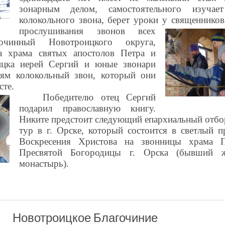
зонарным делом, самостоятельного изучае
колокольного звона, берет уроки у священнико
прослушивания звонов всех
гочинный Новотроицкого округа,
да храма святых апостолов Петра и
ицка иерей Сергий и юные звонари
лям колокольный звон, который они
сте.
Победителю отец Сергий
подарил православную книгу.
Никите предстоит следующий епархиальный отб
тур в г. Орске, который состоится в светлый п
Воскресения Христова на звонницы храма П
Пресвятой Богородицы г. Орска (бывший ж
монастырь).
Новотроицкое Благочиние