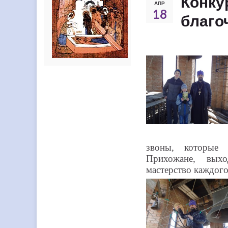
Конку
АПР
18
благо
звоны, которые 
Прихожане, вых
мастерство каждого