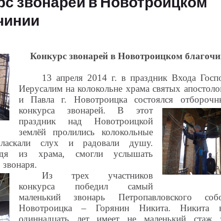
рс звонарей в Новотроицком
чинии
Конкурс звонарей в Новотроицком благочи
13 апреля 2014 г. в праздник Входа Госп
Иерусалим на колокольне храма святых апостоло
и Павла г. Новотроицка состоялся отбороч
конкурса звонарей.
В этот
праздник над Новотроицкой
землёй пролились колокольные
ласкали слух и радовали душу.
одя из храма, смогли услышать
 звонаря.
Из трех участников
конкурса победил самый
маленький звонарь Петропавловского соб
Новотроицка – Горянин Никита. Никита 
одиннадцать лет имеет не маленький стаж 