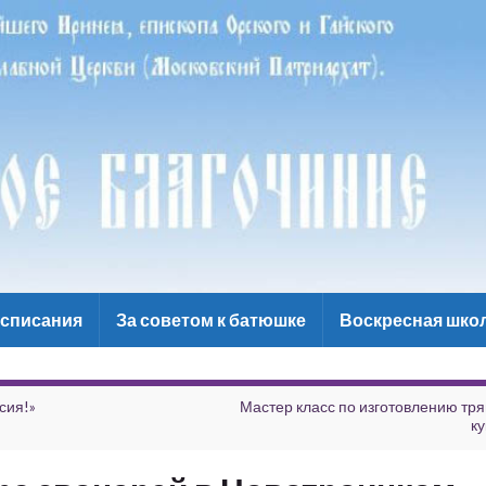
списания
За советом к батюшке
Воскресная шко
сия!»
Мастер класс по изготовлению тр
ку