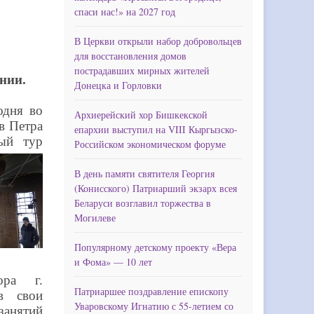
спаси нас!» на 2027 год
В Церкви открыли набор добровольцев
для восстановления домов
пострадавших мирных жителей
нии.
Донецка и Горловки
одня во
Архиерейский хор Бишкекской
в Петра
епархии выступил на VIII Кыргызско-
ный тур
Российском экономическом форуме
В день памяти святителя Георгия
(Конисского) Патриарший экзарх всея
Беларуси возглавил торжества в
Могилеве
Популярному детскому проекту «Вера
и Фома» — 10 лет
ора г.
Патриаршее поздравление епископу
в свои
Уваровскому Игнатию с 55-летием со
занятий