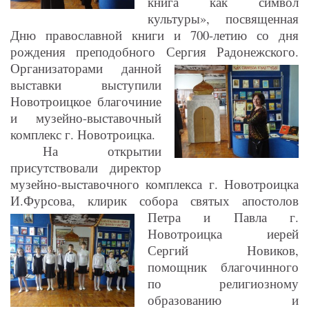
книга как символ
культуры», посвященная
Дню православной книги и 700-летию со дня
рождения преподобного Сергия Радонежского.
Организаторами данной
выставки выступили
Новотроицкое благочиние
и музейно-выставочный
комплекс г. Новотроицка.
На открытии
присутствовали директор
музейно-выставочного комплекса г. Новотроицка
И.Фурсова, клирик собора святых апостолов
Петра и
Павла г.
Новотроицка иерей
Сергий Новиков,
помощник благочинного
по религиозному
образованию и