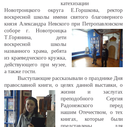
катехизации
Новотроицкого округа Е.Горшкова, ректор
воскресной школы имени святого благоверного
князя Александра Невского при
Петропавловском
соборе г. Новотроицка
Т.Горянина, дети
воскресной школы
названного храма, ребята
из краеведческого кружка,
действующего при музее,
а также гости.
Выступающие рассказывали о празднике Дня
православной книги, о целях данной выставки,
о
жизни и заслугах
преподобного Сергия
Радонежского перед
нашим Отечеством, о тех
книгах, которые были
представлены для