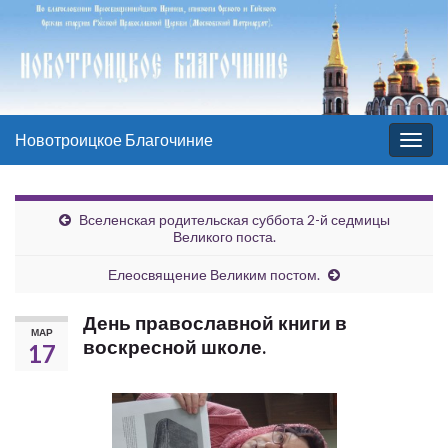
Новотроицкое Благочиние
Вкл/
выкл
нави
Вселенская родительская суббота 2-й седмицы
Великого поста.
Елеосвящение Великим постом.
День православной книги в
МАР
воскресной школе.
17