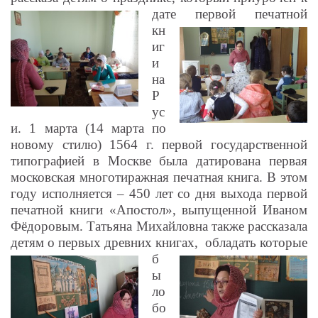
дате первой
печатной
кн
иг
и
на
Р
ус
и. 1 марта (14 марта по
новому стилю) 1564 г. первой государственной
типографией в Москве была датирована первая
московская многотиражная печатная книга. В этом
году исполняется – 450 лет со дня выхода первой
печатной книги «Апостол», выпущенной Иваном
Фёдоровым. Татьяна Михайловна также рассказала
детям о первых древних книгах,
обладать которые
б
ы
ло
бо