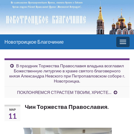
Новотроицкое Благочиние
Вкл/
выкл
нави
В праздник Торжества Православия владыка возглавил
Божественную литургию в храме святого благоверного
князя Александра Невского при Петропавловском соборе г.
Новотроицка.
ПОКЛОНЯЕМСЯ СТРАСТЕМ ТВОИМ, ХРИСТЕ…
Чин Торжества Православия.
МАР
11