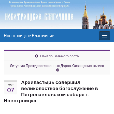
Новотроицкое Благочиние
Вкл/
выкл
нави
Начало Великого поста
Литургия Преждеосвященных Даров. Освящение коливо
Архипастырь совершил
МАР
великопостное богослужение в
07
Петропавловском соборе г.
Новотроицка