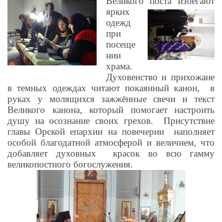
Великого поста
избегают
ярких
одежд
при
посеще
нии
храма.
Духовенство и прихожане
в темных одеждах читают покаянный канон,
в
руках у молящихся зажжённые свечи и текст
Великого канона, который помогает настроить
душу на осознание своих грехов.
Присутствие
главы Орской епархии на повечерии
наполняет
особой благодатной атмосферой и величием, что
добавляет духовных
красок во всю гамму
великопостного богослужения.