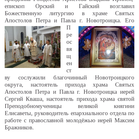
епископ Орский и Гайский возглавил
Божественную литургию в храме Святых
Апостолов Петра и Павла г. Новотроицка.
Его
П
ре
ос
вя
щ
ен
ст
ву сослужили благочинный Новотроицкого
округа, настоятель прихода храма Святых
Апостолов Петра и Павла г. Новотроицка иерей
Сергий Кваша, настоятель прихода храма святой
Преподобномученицы великой княгини
Елисаветы, руководитель епархиального отдела по
работе с православной молодёжью иерей Максим
Бражников.