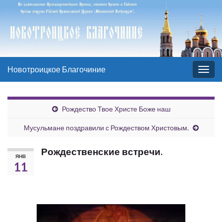
Новотроицкое Благочиние
Вкл/
выкл
нави
Рождество Твое Христе Боже наш
Мусульмане поздравили с Рождеством Христовым.
Рождественские встречи.
ЯНВ
11