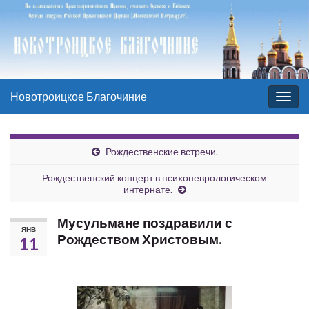
Новотроицкое Благочиние
Вкл/
выкл
нави
Рождественские встречи.
Рождественский концерт в психоневрологическом
интернате.
Мусульмане поздравили с
ЯНВ
Рождеством Христовым.
11