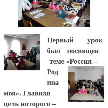
Пер­вый урок
был по­свя­щен
теме
«Россия –
Род
ина
моя». Главная
цель которого –