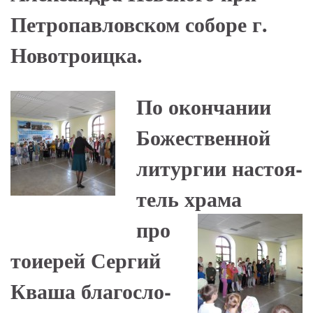
Петропавловском соборе г.
Новотроицка.
По окончании
Божественной
литургии на­сто­я­
тель
храма
про
тоиерей Сергий
Кваша бла­го­сло­