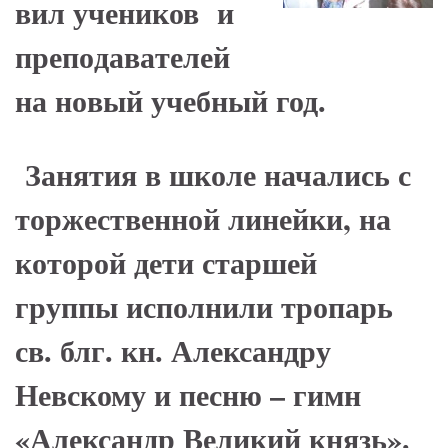
вил уче­ни­ков и
пре­по­да­ва­те­лей
на но­вый учеб­ный год.
Занятия в школе начались с
торжественной линейки, на
которой дети старшей
группы исполнили тропарь
св. блг. кн. Александру
Невскому и песню – гимн
«Александр Великий князь».