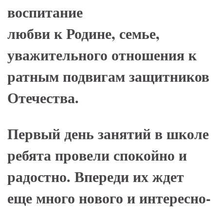
воспитание
любви к Родине, семье,
уважительного отношения к
ратным подвигам защитников
Отечества.
Пер­вый день за­ня­тий в шко­ле
ре­бя­та про­ве­ли спо­кой­но и
ра­дост­но. Впе­ре­ди их ждет
еще мно­го но­во­го и ин­те­рес­но­