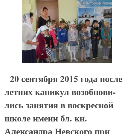
20 сентября 2015 года по­сле
лет­них ка­ни­кул воз­об­но­ви­
лись за­ня­тия в вос­крес­ной
шко­ле имени бл. кн.
Александра Невского при