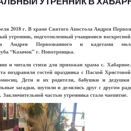
АЛЬНЫЙ УТРЕННИК В ХАБАР
реля 2018 г. В храме Святого Апостола Андрея Первоз
ный утренник, подготовленный учащимися воскресно
ла Андрея Первозванного и кадетами моло
уба “Казачок” г. Новотроицка.
ния и читали стихи для прихожан храма с. Хабарное
та поздравили гостей праздника с Пасхой Христовой
носиц. Дети и их родители, бабушки и дедушки
льные загадки, шутили и делились друг с другом рад
. Заключительной частью утренника стало чаепитие.