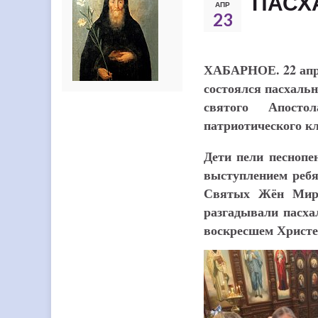
ПАСХ
АПР
23
ХАБАРНОЕ.
22 ап
состоялся пасхаль
святого Апосто
патриотического кл
Дети пели песнопе
выступлением ребя
Святых Жён Миро
разгадывали пасха
воскресшем Христе