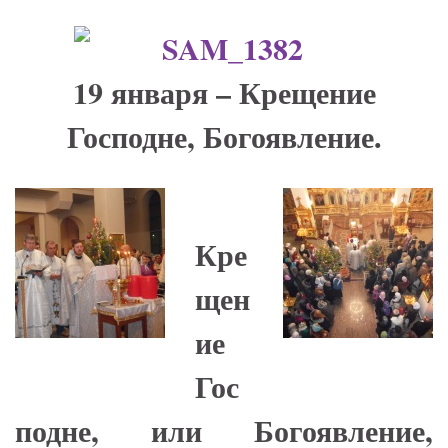
19 января – Крещение
Господне, Богоявление.
Кре
щен
ие
Гос
подне, или Богоявление,