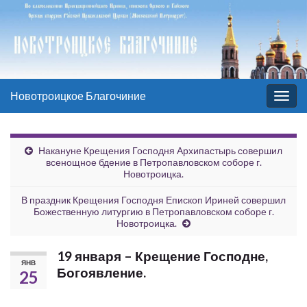
Новотроицкое Благочиние
Вкл/
выкл
нави
Накануне Крещения Господня Архипастырь совершил
всенощное бдение в Петропавловском соборе г.
Новотроицка.
В праздник Крещения Господня Епископ Ириней совершил
Божественную литургию в Петропавловском соборе г.
Новотроицка.
19 января – Крещение Господне,
ЯНВ
Богоявление.
25