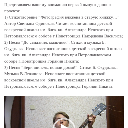
Представляем вашему вниманию первый выпуск данного
проекта:
1) Стихотворение “Фотография вложена в старую книжку…”.
Автор Светлана Одинокая. Читает воспитанница детской
воскресной школы им. блгв. кн. Александра Невского при
Петропавловском соборе г.Новотроицка Накорякова Василиса;
2) Песня “До свидания, мальчики”. Стихи и музыка Б.
Окуджавы. Исполняет воспитанник детской воскресной школы
им. блгв. кн. Александра Невского при Петропавловском
соборе г.Новотроицка Горянин Никита;
3) Песня “Бери шинель, пошли домой”. Стихи Б. Окуджавы.
Музыка В.Левашова. Исполняет воспитанник детской
воскресной школы им. блгв. кн. Александра Невского при
Петропавловском соборе г.Новотроицка Горянин Никита.
Видеоплеер